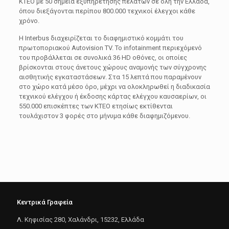
ΚΤΕΟ με 50 σημεία εξυπηρέτησης πελατών σε όλη την Ελλάδα,
όπου διεξάγονται περίπου 800.000 τεχνικοί έλεγχοι κάθε
χρόνο.
Η Interbus διαχειρίζεται το διαφημιστικό κομμάτι του
πρωτοποριακού Autovision TV. Το infotainment περιεχόμενό
του προβάλλεται σε συνολικά 36 HD οθόνες, οι οποίες
βρίσκονται στους άνετους χώρους αναμονής των σύγχρονης
αισθητικής εγκαταστάσεων. Στα 15 λεπτά που παραμένουν
στο χώρο κατά μέσο όρο, μέχρι να ολοκληρωθεί η διαδικασία
τεχνικού ελέγχου ή έκδοσης κάρτας ελέγχου καυσαερίων, οι
550.000 επισκέπτες των ΚΤΕΟ ετησίως εκτίθενται
τουλάχιστον 3 φορές στο μήνυμα κάθε διαφημιζόμενου.
Κεντρικά Γραφεία
Λ. Κηφισίας 280, Χαλάνδρι, 15232, Ελλάδα