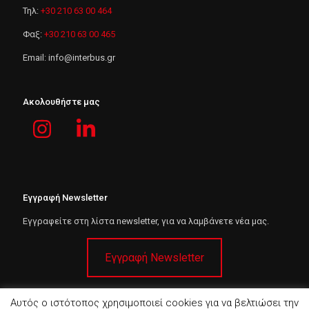
Τηλ:
+30 210 63 00 464
Φαξ:
+30 210 63 00 465
Email:
i
n
f
o
@
i
n
t
e
r
b
u
s
.
g
r
Ακολουθήστε μας
Εγγραφή Newsletter
Εγγραφείτε στη λίστα newsletter, για να λαμβάνετε νέα μας.
Εγγραφή Newsletter
Αυτός ο ιστότοπος χρησιμοποιεί cookies για να βελτιώσει την